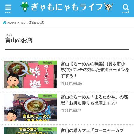
menu
search
HOME
タグ : 富山のお店
富山のお店
富山情報
富山【らーめんの味楽】(射水市小
杉)でパンチの効いた醤油ラーメンを
すする！
2017.08.26
富山情報
富山のらーめん「まるたかや」の感
想！お持ち帰りも出来ますよ♪
2017.08.17
富山情報
富山の猫カフェ「コーニャーカフ