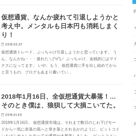
仮想通貨、なんか疲れて引退しようかと
考え中。メンタルも日本円も消耗しまく
り！
2018.02.27
仮想通貨トレード、ぶっちゃけ引退しようかと思っています。 う
ん、なんかね・・・疲れた＼(^o^)／ ぶっちゃけ、金銭的にはマイ
ナスになってます。 いや、もう、仮想通貨に手を出し始めてから
と言うもの、ブログもあまり書いてい…
2018年1月16日、全仮想通貨大暴落！…
そのとき僕は、狼狽して大損こいてた。
2018.01.20
2018年1月16日。 仮想通貨市場は、それまで数日のじわ下げモー
ドから一気に奈落の底へと突き落とされるかのように、ビットコイ
ンをはじめとしたすべての通貨が大暴落しました。 ビットコイン