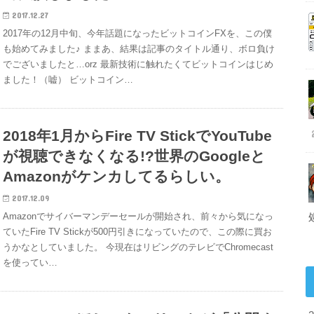
2017.12.27
2017年の12月中旬、今年話題になったビットコインFXを、この僕
も始めてみました♪ ままあ、結果は記事のタイトル通り、ボロ負け
でございましたと…orz 最新技術に触れたくてビットコインはじめ
ました！（嘘） ビットコイン…
2018年1月からFire TV StickでYouTube
が視聴できなくなる!?世界のGoogleと
Amazonがケンカしてるらしい。
2017.12.09
Amazonでサイバーマンデーセールが開始され、前々から気になっ
ていたFire TV Stickが500円引きになっていたので、この際に買お
うかなとしていました。 今現在はリビングのテレビでChromecast
を使ってい…