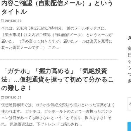
内容ご確認（自動配信メール）』という
タイトル
2018.03.22
それは、2018年3月22日の17時44分。 僕のメールボックスに、
【楽天市場】注文内容ご確認（自動配信メール） というメールが
届いた。 （予め言っておきますが、届いたメールは楽天を完璧に
装った偽装メールです！） この…
「ガチホ」「握力高める」「気絶投資
法」…仮想通貨を握って初めて分かるこ
の難しさ！
2018.03.03
仮想通貨界隈では、ガチホや気絶投資法や握力といった言葉がよく
使われます。 ガチホは、ガチホールドのことで一度握ったポジシ
ョンは何があっても離さないということであり、握力はまさにそ
れ。 気絶投資法は、下げトレンドに惑わされ…