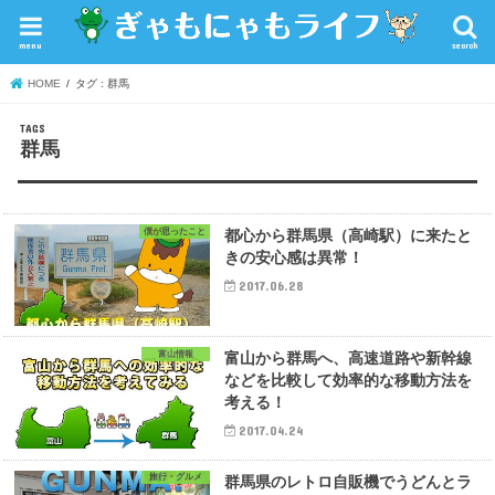
menu
search
HOME
タグ : 群馬
群馬
僕が思ったこと
都心から群馬県（高崎駅）に来たと
きの安心感は異常！
2017.06.28
富山情報
富山から群馬へ、高速道路や新幹線
などを比較して効率的な移動方法を
考える！
2017.04.24
旅行・グルメ
群馬県のレトロ自販機でうどんとラ