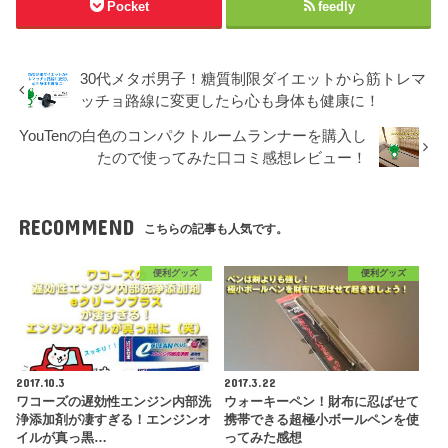
Pocket
feedly
30代メタボ男子！糖質制限ダイエットから筋トレマ
ッチョ路線に変更したら心も身体も健康に！
YouTenの白色のコンパクトルームランナーを購入し
たので使ってみた口コミ感想レビュー！
RECOMMEND
こちらの記事も人気です。
便利グッズ
便利グッズ
2017.10.3
2017.3.22
ワコーズの遅効性エンジン内部洗
ウォーキーペン！財布に忍ばせて
浄添加剤が凄すぎる！エンジンオ
携帯できる超極小ボールペンを使
イルが真っ黒…
ってみた感想