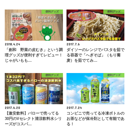
便利グッズ
便利グッズ
2018.4.24
2017.7.6
「創和 野菜の皮むき」という調
ダイソーのレンジでパスタを茹で
理グッズが便利すぎてレビュー！
る容器で「へぎそば」（もり蕎
じゃがいもも…
麦）を茹でてみ…
便利グッズ
便利グッズ
2017.6.20
2017.7.24
【激安飲料】バローで売ってる
コンビニで売ってる冷凍ボトルの
30円のVセレクト清涼飲料水シリ
お茶などが保冷剤として有能であ
ーズがコスパ…
る！