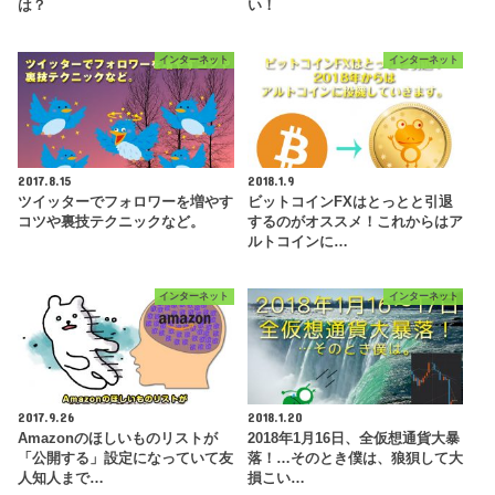
は？
い！
インターネット
インターネット
2017.8.15
2018.1.9
ツイッターでフォロワーを増やす
ビットコインFXはとっとと引退
コツや裏技テクニックなど。
するのがオススメ！これからはア
ルトコインに…
インターネット
インターネット
2017.9.26
2018.1.20
Amazonのほしいものリストが
2018年1月16日、全仮想通貨大暴
「公開する」設定になっていて友
落！…そのとき僕は、狼狽して大
人知人まで…
損こい…