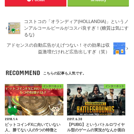
コストコの「オランディア(HOLLANDIA)」というノ
ンアルコールビールがコスパ良すぎ！(糖質は気にす
るな)
アドセンスの自動広告がえげつない！その効果は収
益激増だけれど広告出しすぎ（笑）
RECOMMEND
こちらの記事も人気です。
インターネット
インターネット
2018.1.4
2017.6.30
ビットコインFXに向いていない
【PUBG】というバトルロワイヤ
人、勝てない人の5つの特徴と
ル型のゲームの実況がなんか面白