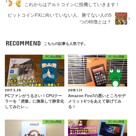
これからはアルトコインに投機していきます！
ビットコインFXに向いていない人、勝てない人の5
つの特徴とは？
RECOMMEND
こちらの記事も人気です。
PC-Mac関連
PC-Mac関連
2017.5.28
2018.1.31
PCファンがうるさい！CPUクー
Amazon Fire7の悪いところやデ
ラーを「虎徹」に換装して静音化
メリット6つをあえて挙げてみ
してみたレ…
る！
PC-Mac関連
PC-Mac関連