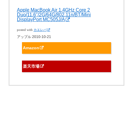
Apple MacBook Air 1.4GHz Core 2
Duo/11.6"/2G/64G/802.11n/BT/Mini
DisplayPort MC505J/A
posted with
カエレバ
アップル 2010-10-21
Amazon
楽天市場