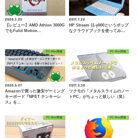
2020.3.25
2017.7.22
【レビュー】AMD Athlon 3000G
HP Stream 11-y000というポップ
でもFulid Motion…
なクラウドブックを使ってみ…
PC-Mac関連
PC-Mac関連
2020.6.27
2017.5.30
Amazonで買った激安ゲーミング
ツクモの「メタルスライムのノー
キーボード『NPET テンキーレ
トPC」がちょっと欲しい（笑）
ス』を…
PC-Mac関連
PC-Mac関連