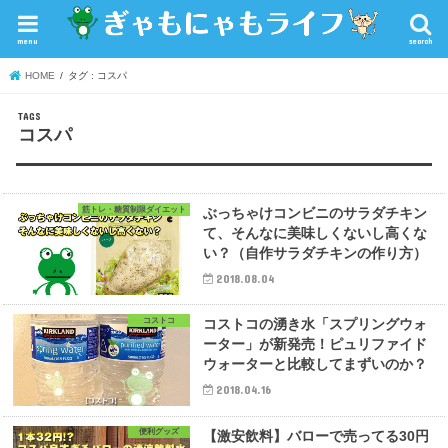
menu
search
HOME
タグ : コスパ
コスパ
筋トレ・糖質制限ダイエット
ぶっちゃけコンビニのサラダチキン
て、そんなに美味しくないし高くな
い？（自作サラダチキンの作り方）
2018.08.04
コストコ
コストコの湧き水「スプリングウォ
ーター」が新発売！ピュリファイド
ウォーターと比較してまずいのか？
2018.04.16
便利グッズ
【激安飲料】バローで売ってる30円