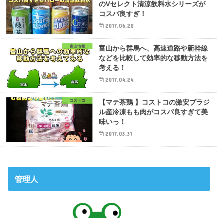
のVセレクト清涼飲料水シリーズが
コスパ良すぎ！
2017.06.20
富山情報
富山から群馬へ、高速道路や新幹線
などを比較して効率的な移動方法を
考える！
2017.04.24
コストコ
【マテ茶鶏 】コストコの激安ブラジ
ル産冷凍もも肉がコスパ良すぎて美
味いっ！
2017.03.31
管理人