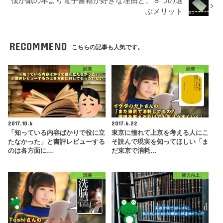
僕が紙の本より電子書籍が好きな理由と、８つの選
ぶメリット
RECOMMEND
こちらの記事も人気です。
読書
読書
2017.10.6
2017.6.22
「知っている内容ばかりで役に立
東京に憧れて上京を考える人にこ
たなかった」と書評レビューする
そ読んで現実を知ってほしい「ま
のは各方面に…
だ東京で消耗…
読書
能力向上