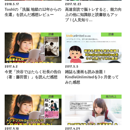
2018.5.17
2017.12.23
Toshlの「洗脳 地獄の12年からの
高速音読で脳トレすると、能力向
生還」を読んだ感想レビュー
上の他に知識欲と読書欲もアッ
プ！(人見知り…
読書
読書
2017.6.2
2017.5.5
今更「渋谷ではたらく社長の告白
雑誌も漫画も読み放題！
（著：藤田晋）」を読んだ感想
KindleUnlimitedを3ヶ月使って
みた感想
読書
能力向上
2017.9.10
2017.4.29