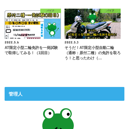
バイク
バイク
2022.5.6
2022.5.3
AT限定小型二輪免許を一発試験
そうだ！AT限定小型自動二輪
で取得してみる！（1回目）
（通称：原付二種）の免許を取ろ
う！と思ったわけ（…
管理人