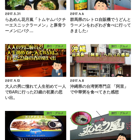
2017.5.31
2017.4.6
らあめん花月嵐「トムヤムパクチ
群馬県のレトロ自販機でうどんと
ーエスニックラーメン」と豚骨ラ
ラーメンをわざわざ食べに行って
ーメンにパク…
きました♪
旅行・グルメ
旅行・グルメ
2017.9.13
2017.4.8
大人の男に憧れて人生初めて一人
沖縄県の台湾粥専門店 「阿里」
でBARに行った23歳の初夏の思
で中華粥を食べてきた感想
い出。
旅行・グルメ
旅行・グルメ