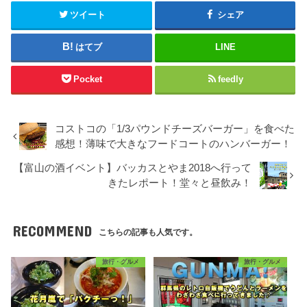
ツイート
シェア
はてブ
LINE
Pocket
feedly
コストコの「1/3パウンドチーズバーガー」を食べた
感想！薄味で大きなフードコートのハンバーガー！
【富山の酒イベント】バッカスとやま2018へ行って
きたレポート！堂々と昼飲み！
RECOMMEND
こちらの記事も人気です。
旅行・グルメ
旅行・グルメ