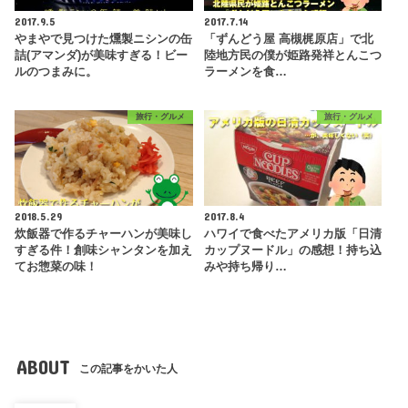
2017.9.5
2017.7.14
やまやで見つけた燻製ニシンの缶
「ずんどう屋 高槻梶原店」で北
詰(アマンダ)が美味すぎる！ビー
陸地方民の僕が姫路発祥とんこつ
ルのつまみに。
ラーメンを食…
旅行・グルメ
旅行・グルメ
2018.5.29
2017.8.4
炊飯器で作るチャーハンが美味し
ハワイで食べたアメリカ版「日清
すぎる件！創味シャンタンを加え
カップヌードル」の感想！持ち込
てお惣菜の味！
みや持ち帰り…
ABOUT
この記事をかいた人