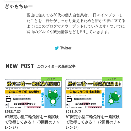
ぎゃもちゅー
富山に住んでる30代の個人自営業者。 日々インプットし
たことを、自分がしっかり覚えるためと誰かの役に立てる
ようにこのブログでアウトプットしていきます♪ ついでに
富山のグルメや観光情報などもPRしていきます。
Twitter
NEW POST
このライターの最新記事
バイク
バイク
2022.7.23
2022.5.13
AT限定小型二輪免許を一発試験
AT限定小型二輪免許を一発試験
で取得してみる！（3回目のチャ
で取得してみる！（2回目のチャ
レンジ）
レンジ）