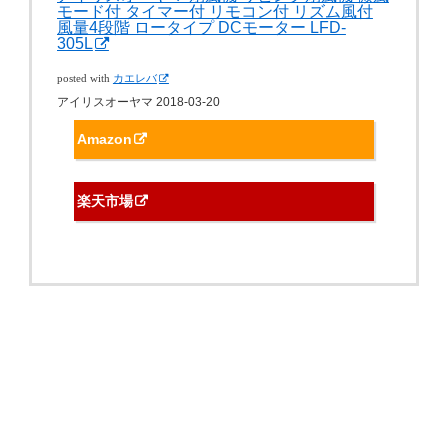
モード付 タイマー付 リモコン付 リズム風付
風量4段階 ロータイプ DCモーター LFD-
305L
posted with
カエレバ
アイリスオーヤマ 2018-03-20
Amazon
楽天市場