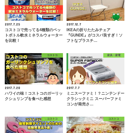
2017.7.25
2017.12.7
コストコで売ってる4種類のペッ
IKEAの折りたたみチェア
トボトル軟水ミネラルウォーター
『GUNDE』がコスパ良すぎ！ソ
を比較！
フトなプラスチ…
コストコ
家具・家電
2017.7.20
2017.7.7
ハワイの味！コストコのガーリッ
ミニスーファミ！？ニンテンドー
クシュリンプを食べた感想
クラシックミニ スーパーファミ
コンが発売さ…
コストコ
コストコ