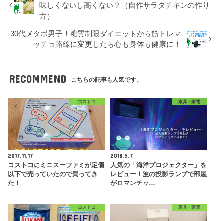
味しくないし高くない？（自作サラダチキンの作り
方）
30代メタボ男子！糖質制限ダイエットから筋トレマ
ッチョ路線に変更したら心も身体も健康に！
RECOMMEND
こちらの記事も人気です。
コストコ
家具・家電
2017.11.17
2018.5.7
コストコにミニスーファミが定価
人気の「海洋プロジェクター」を
以下で売っていたので買ってき
レビュー！波の投影ランプで部屋
た！
がロマンチッ…
コストコ
家具・家電